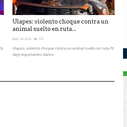
Ulapes: violento choque contra un
animal suelto en ruta...
May 14, 2026
233
ck
Ulapes: violento choque contra un animal suelto en ruta 79
dejó importantes daños