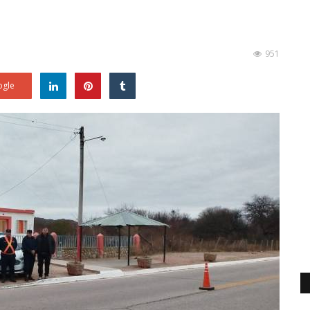
951
gle