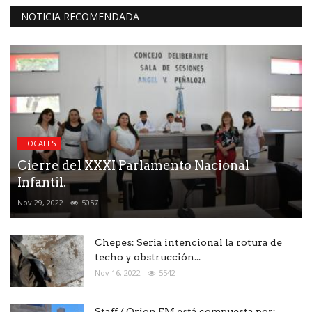
NOTICIA RECOMENDADA
LOCALES
Cierre del XXXI Parlamento Nacional
Infantil.
Nov 29, 2022
5057
Chepes: Seria intencional la rotura de
techo y obstrucción...
Nov 16, 2022
5542
Staff / Orion FM está compuesta por: