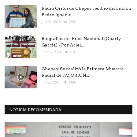
Radio Orión de Chepes recibió distinción
Pedro Ignacio...
Jun 19, 2023
7662
Biografías del Rock Nacional (Charly
Garcia) - Por Ariel...
Feb 17, 2024
7501
Chepes: Se realizó la Primera Muestra
Radial de FM ORION...
Jun 26, 2023
7496
NOTICIA RECOMENDADA