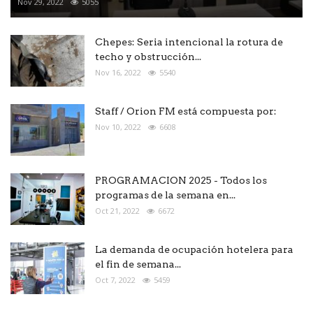
Nov 29, 2022
5055
Chepes: Seria intencional la rotura de
techo y obstrucción...
Nov 16, 2022
5540
Staff / Orion FM está compuesta por:
Nov 10, 2022
6608
PROGRAMACION 2025 - Todos los
programas de la semana en...
Oct 21, 2022
6672
La demanda de ocupación hotelera para
el fin de semana...
Oct 7, 2022
5459