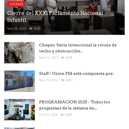
LOCALES
Cierre del XXXI Parlamento Nacional
Infantil.
Nov 29, 2022
5053
Chepes: Seria intencional la rotura de
techo y obstrucción...
Nov 16, 2022
5538
Staff / Orion FM está compuesta por:
Nov 10, 2022
6607
PROGRAMACION 2025 - Todos los
programas de la semana en...
Oct 21, 2022
6669