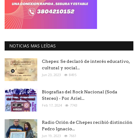
NOTICIAS MAS LEÍDAS
Chepes: Se declaró de interés educativo,
cultural y social...
Jun 23, 2023
8495
Biografías del Rock Nacional (Soda
Stereo) - Por Ariel...
Feb 17, 2024
7743
Radio Orión de Chepes recibió distinción
Pedro Ignacio...
Jun 19, 2023
7661