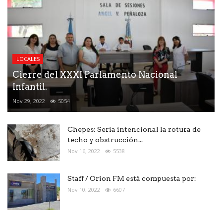
LOCALES
Cierre del XXXI Parlamento Nacional
Infantil.
Nov 29, 2022
5054
Chepes: Seria intencional la rotura de
techo y obstrucción...
Nov 16, 2022
5538
Staff / Orion FM está compuesta por:
Nov 10, 2022
6607