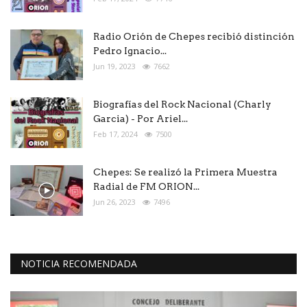
Radio Orión de Chepes recibió distinción
Pedro Ignacio...
Jun 19, 2023
7662
Biografías del Rock Nacional (Charly
Garcia) - Por Ariel...
Feb 17, 2024
7500
Chepes: Se realizó la Primera Muestra
Radial de FM ORION...
Jun 26, 2023
7496
NOTICIA RECOMENDADA