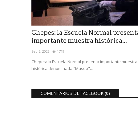
Chepes: la Escuela Normal present
importante muestra histórica...
Sep 5, 2023
1719
Chepes: la Escuela Normal presenta importante muestra
histórica denominada "Museo"...
COMENTARIOS DE FACEBOOK (
0
)