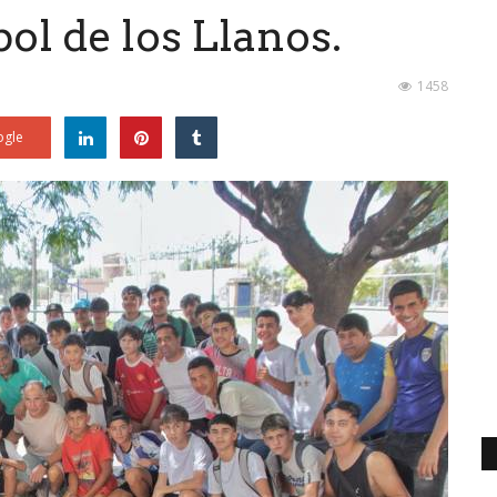
ol de los Llanos.
1458
gle