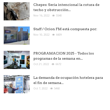
Chepes: Seria intencional la rotura de
techo y obstrucción...
Nov 16, 2022
5540
Staff / Orion FM está compuesta por:
Nov 10, 2022
6609
PROGRAMACION 2025 - Todos los
programas de la semana en...
Oct 21, 2022
6672
La demanda de ocupación hotelera para
el fin de semana...
Oct 7, 2022
5460