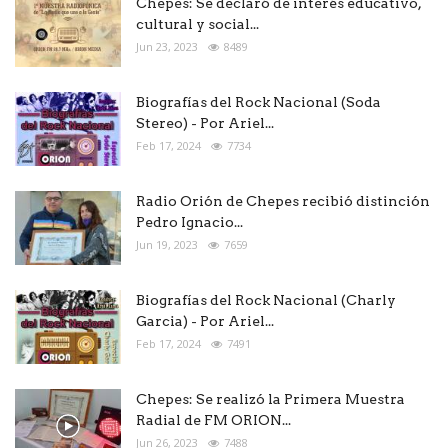
Chepes: Se declaró de interés educativo,
cultural y social...
Jun 23, 2023
8489
Biografías del Rock Nacional (Soda
Stereo) - Por Ariel...
Feb 17, 2024
7734
Radio Orión de Chepes recibió distinción
Pedro Ignacio...
Jun 19, 2023
7659
Biografías del Rock Nacional (Charly
Garcia) - Por Ariel...
Feb 17, 2024
7491
Chepes: Se realizó la Primera Muestra
Radial de FM ORION...
Jun 26, 2023
7488