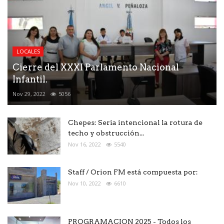
LOCALES
Cierre del XXXI Parlamento Nacional
Infantil.
Nov 29, 2022
5056
Chepes: Seria intencional la rotura de
techo y obstrucción...
Nov 16, 2022
5540
Staff / Orion FM está compuesta por:
Nov 10, 2022
6610
PROGRAMACION 2025 - Todos los