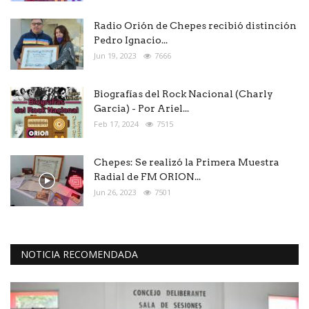
Radio Orión de Chepes recibió distinción
Pedro Ignacio...
Jun 19, 2023
7666
Biografías del Rock Nacional (Charly
Garcia) - Por Ariel...
Feb 17, 2024
7515
Chepes: Se realizó la Primera Muestra
Radial de FM ORION...
Jun 26, 2023
7501
NOTICIA RECOMENDADA