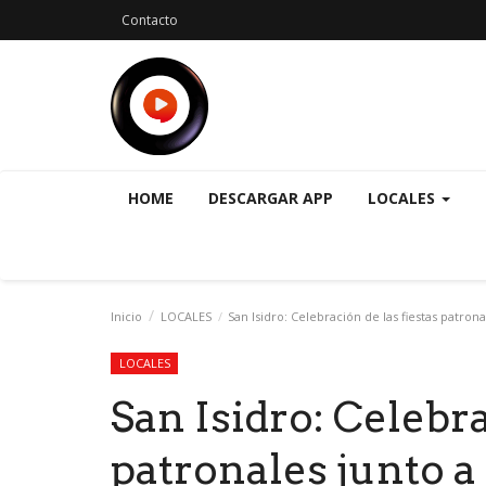
Contacto
HOME
DESCARGAR APP
LOCALES
Inicio
LOCALES
San Isidro: Celebración de las fiestas patron
LOCALES
San Isidro: Celebra
patronales junto a