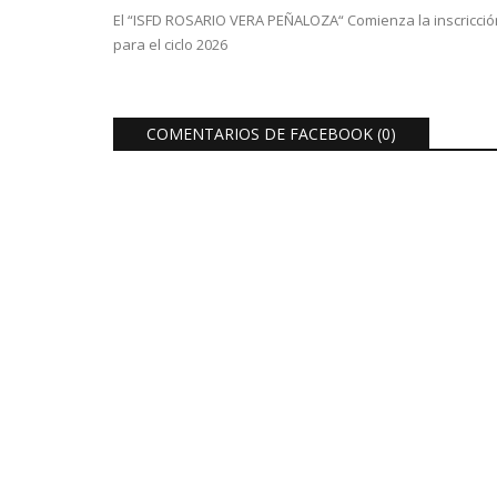
El “ISFD ROSARIO VERA PEÑALOZA“ Comienza la inscricció
para el ciclo 2026
COMENTARIOS DE FACEBOOK (
0
)