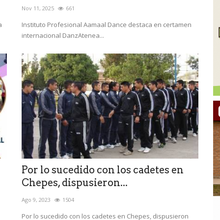
Nov 11, 2025
661
a
Instituto Profesional Aamaal Dance destaca en certamen
internacional DanzAtenea...
Por lo sucedido con los cadetes en
Chepes, dispusieron...
Ago 9, 2023
1504
Por lo sucedido con los cadetes en Chepes, dispusieron