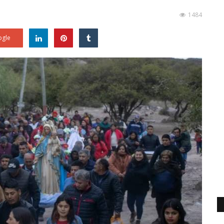
1484
gle