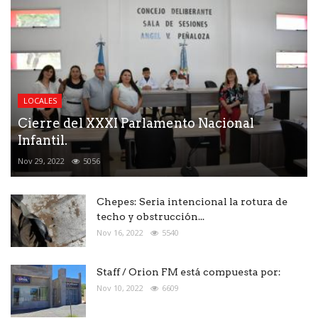
LOCALES
Cierre del XXXI Parlamento Nacional
Infantil.
Nov 29, 2022
5056
Chepes: Seria intencional la rotura de
techo y obstrucción...
Nov 16, 2022
5540
Staff / Orion FM está compuesta por:
Nov 10, 2022
6609