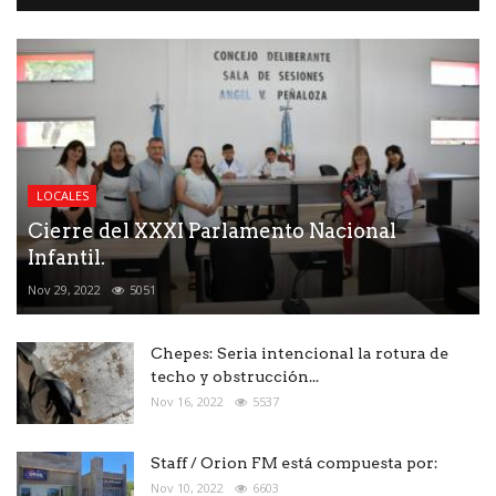
LOCALES
Cierre del XXXI Parlamento Nacional
Infantil.
Nov 29, 2022
5051
Chepes: Seria intencional la rotura de
techo y obstrucción...
Nov 16, 2022
5537
Staff / Orion FM está compuesta por:
Nov 10, 2022
6603