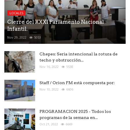
LOCALES
Cierre del XXXI Parlamento Nacional
Infantil.
Nov 29, 2022
5053
Chepes: Seria intencional la rotura de
techo y obstrucción...
Nov 16, 2022
5538
Staff / Orion FM está compuesta por:
Nov 10, 2022
6606
PROGRAMACION 2025 - Todos los
programas de la semana en...
Oct 21, 2022
6669