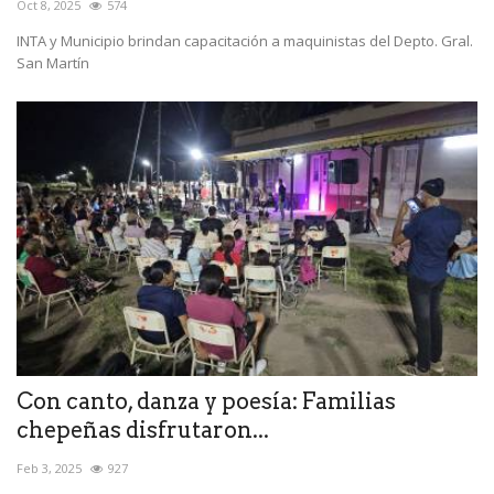
Oct 8, 2025
574
INTA y Municipio brindan capacitación a maquinistas del Depto. Gral.
San Martín
Con canto, danza y poesía: Familias
chepeñas disfrutaron...
Feb 3, 2025
927