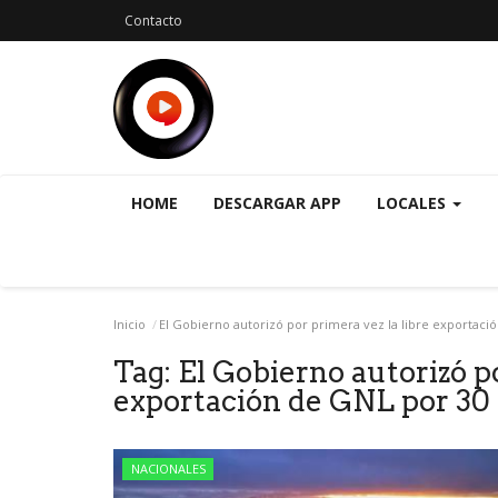
Contacto
HOME
DESCARGAR APP
LOCALES
Inicio
El Gobierno autorizó por primera vez la libre exportaci
Tag:
El Gobierno autorizó po
exportación de GNL por 30
NACIONALES