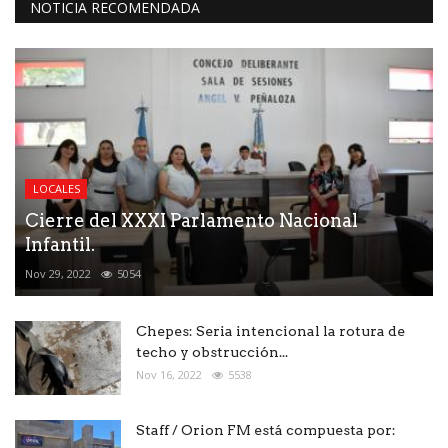
NOTICIA RECOMENDADA
LOCALES
Cierre del XXXI Parlamento Nacional
Infantil.
Nov 29, 2022
5054
Chepes: Seria intencional la rotura de
techo y obstrucción...
Nov 16, 2022
5538
Staff / Orion FM está compuesta por: