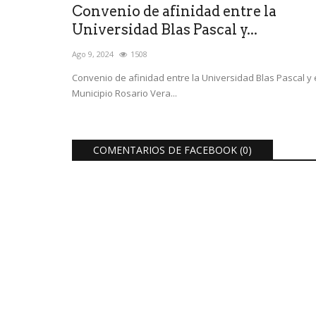
Convenio de afinidad entre la
Universidad Blas Pascal y...
Ago 9, 2024
1508
Convenio de afinidad entre la Universidad Blas Pascal y 
Municipio Rosario Vera...
COMENTARIOS DE FACEBOOK (
0
)