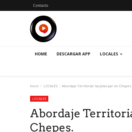
Contacto
HOME
DESCARGAR APP
LOCALES
Inicio
LOCALES
Abordaje Territorial: tarjetas par en Chepes
LOCALES
Abordaje Territoria
Chepes.