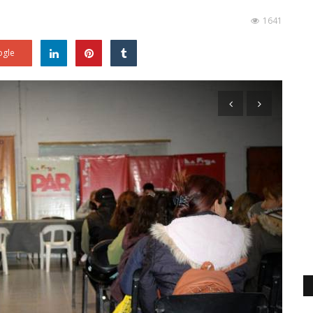
1641
gle