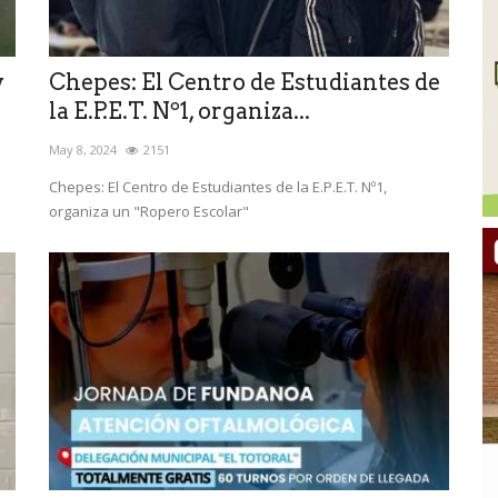
y
Chepes: El Centro de Estudiantes de
la E.P.E.T. Nº1, organiza...
May 8, 2024
2151
Chepes: El Centro de Estudiantes de la E.P.E.T. Nº1,
organiza un "Ropero Escolar"