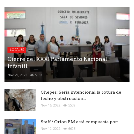
LOCALES
Cierre del XXXI Parlamento Nacional
Infantil.
Nov 29, 2022
5053
Chepes: Seria intencional la rotura de
techo y obstrucción...
Nov 16, 2022
5538
Staff / Orion FM está compuesta por:
Nov 10, 2022
6605