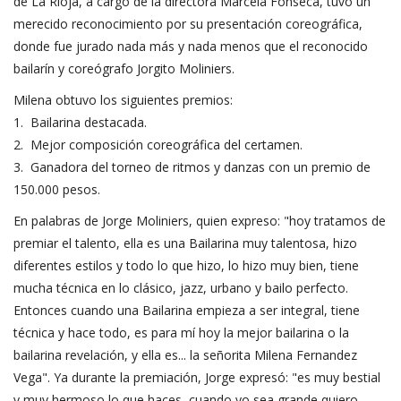
de La Rioja, a cargo de la directora Marcela Fonseca, tuvo un
merecido reconocimiento por su presentación coreográfica,
donde fue jurado nada más y nada menos que el reconocido
bailarín y coreógrafo Jorgito Moliniers.
Milena obtuvo los siguientes premios:
1. Bailarina destacada.
2. Mejor composición coreográfica del certamen.
3. Ganadora del torneo de ritmos y danzas con un premio de
150.000 pesos.
En palabras de Jorge Moliniers, quien expreso: "hoy tratamos de
premiar el talento, ella es una Bailarina muy talentosa, hizo
diferentes estilos y todo lo que hizo, lo hizo muy bien, tiene
mucha técnica en lo clásico, jazz, urbano y bailo perfecto.
Entonces cuando una Bailarina empieza a ser integral, tiene
técnica y hace todo, es para mí hoy la mejor bailarina o la
bailarina revelación, y ella es... la señorita Milena Fernandez
Vega". Ya durante la premiación, Jorge expresó: "es muy bestial
y muy hermoso lo que haces, cuando yo sea grande quiero