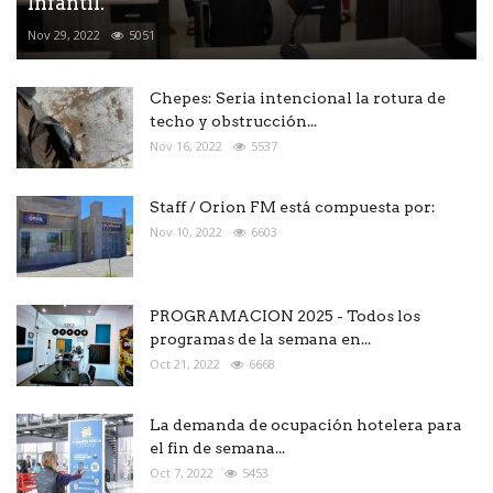
Infantil.
Nov 29, 2022
5051
Chepes: Seria intencional la rotura de
techo y obstrucción...
Nov 16, 2022
5537
Staff / Orion FM está compuesta por:
Nov 10, 2022
6603
PROGRAMACION 2025 - Todos los
programas de la semana en...
Oct 21, 2022
6668
La demanda de ocupación hotelera para
el fin de semana...
Oct 7, 2022
5453