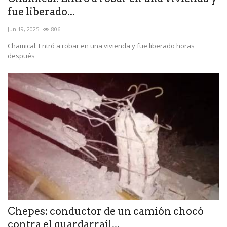
fue liberado...
Jun 19, 2025
806
Chamical: Entró a robar en una vivienda y fue liberado horas
después
Chepes: conductor de un camión chocó
contra el guardarraíl...