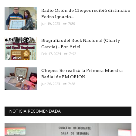
Radio Orión de Chepes recibió distinción
Pedro Ignacio...
Jun 19, 2023
7659
Biografías del Rock Nacional (Charly
Garcia) - Por Ariel...
Feb 17, 2024
7492
Chepes: Se realizó la Primera Muestra
Radial de FM ORION...
Jun 26, 2023
7488
NOTICIA RECOMENDADA