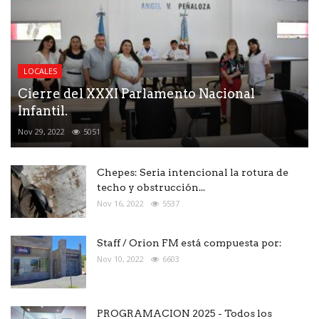
LOCALES
Cierre del XXXI Parlamento Nacional
Infantil.
Nov 29, 2022
5051
Chepes: Seria intencional la rotura de
techo y obstrucción...
Nov 16, 2022
5537
Staff / Orion FM está compuesta por:
Nov 10, 2022
6603
PROGRAMACION 2025 - Todos los