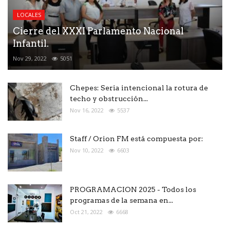
LOCALES
Cierre del XXXI Parlamento Nacional
Infantil.
Nov 29, 2022
5051
Chepes: Seria intencional la rotura de
techo y obstrucción...
Nov 16, 2022
5537
Staff / Orion FM está compuesta por:
Nov 10, 2022
6603
PROGRAMACION 2025 - Todos los
programas de la semana en...
Oct 21, 2022
6668