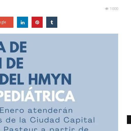
1000
gle