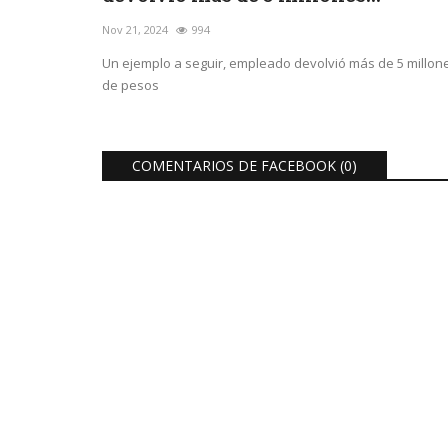
Nov 21, 2024
994
Un ejemplo a seguir, empleado devolvió más de 5 millon
de pesos
COMENTARIOS DE FACEBOOK (
0
)