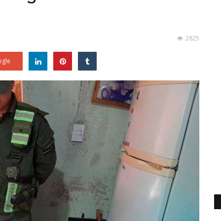
2825
gle