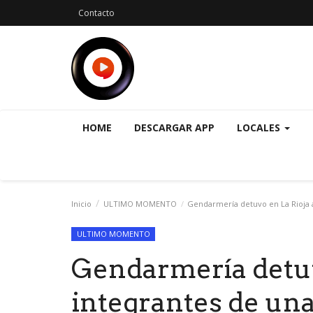
Contacto
HOME
DESCARGAR APP
LOCALES
Inicio
ULTIMO MOMENTO
Gendarmería detuvo en La Rioja a 
ULTIMO MOMENTO
Gendarmería detuv
integrantes de un