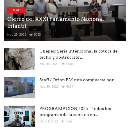
LOCALES
Cierre del XXXI Parlamento Nacional
Infantil.
Nov 29, 2022
5053
Chepes: Seria intencional la rotura de
techo y obstrucción...
Nov 16, 2022
5538
Staff / Orion FM está compuesta por:
Nov 10, 2022
6604
PROGRAMACION 2025 - Todos los
programas de la semana en...
Oct 21, 2022
6669