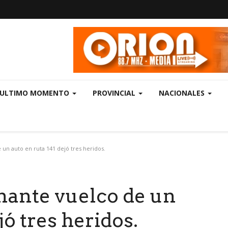
ULTIMO MOMENTO
PROVINCIAL
NACIONALES
 un auto en ruta 141 dejó tres heridos.
nante vuelco de un
jó tres heridos.