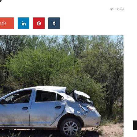
1649
gle