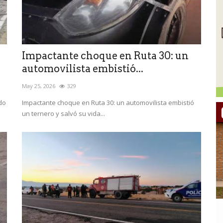
Impactante choque en Ruta 30: un
automovilista embistió...
May 25, 2026
329
ido
Impactante choque en Ruta 30: un automovilista embistió
un ternero y salvó su vida...