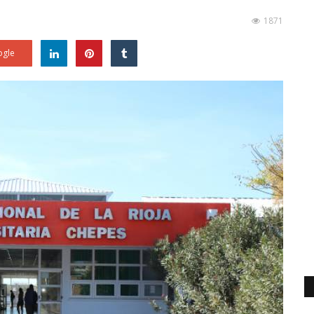
1871
gle