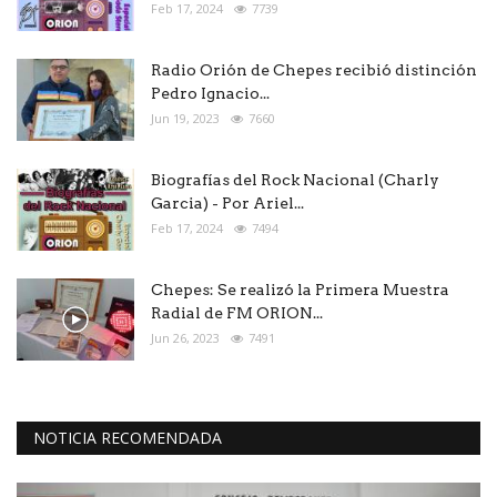
Feb 17, 2024
7739
Radio Orión de Chepes recibió distinción
Pedro Ignacio...
Jun 19, 2023
7660
Biografías del Rock Nacional (Charly
Garcia) - Por Ariel...
Feb 17, 2024
7494
Chepes: Se realizó la Primera Muestra
Radial de FM ORION...
Jun 26, 2023
7491
NOTICIA RECOMENDADA