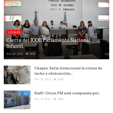
LOCALES
Cierre del XXXI Parlamento Nacional
Infantil.
Nov 29, 2022
5053
Chepes: Seria intencional la rotura de
techo y obstrucción...
Nov 16, 2022
5538
Staff / Orion FM está compuesta por:
Nov 10, 2022
6604