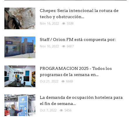
Chepes: Seria intencional la rotura de
techo y obstrucción...
Nov 16, 2022
5538
Staff / Orion FM está compuesta por:
Nov 10, 2022
6607
PROGRAMACION 2025 - Todos los
programas de la semana en...
Oct 21, 2022
6669
La demanda de ocupación hotelera para
el fin de semana...
Oct 7, 2022
5456