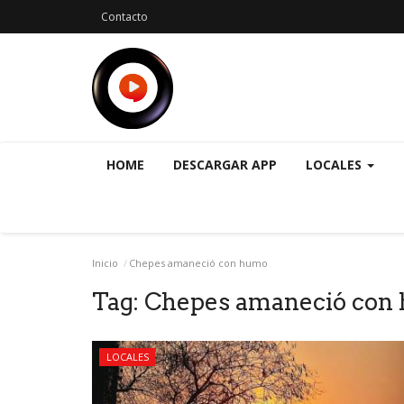
Contacto
HOME
DESCARGAR APP
LOCALES
Inicio
Chepes amaneció con humo
Tag:
Chepes amaneció con
LOCALES