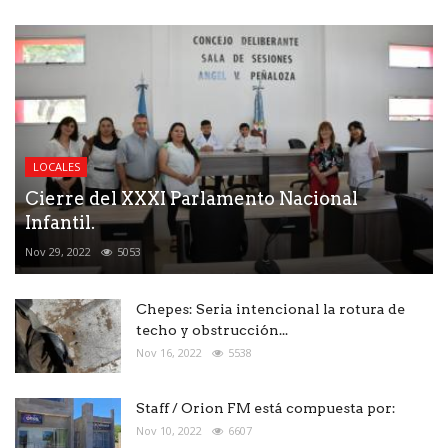
LOCALES
Cierre del XXXI Parlamento Nacional
Infantil.
Nov 29, 2022
5053
Chepes: Seria intencional la rotura de
techo y obstrucción...
Nov 16, 2022
5538
Staff / Orion FM está compuesta por:
Nov 10, 2022
6607