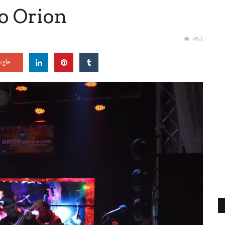
o Orion
953
gle