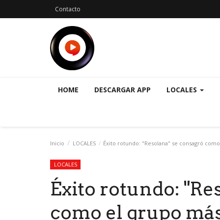
Contacto
HOME
DESCARGAR APP
LOCALES
Inicio
LOCALES
Éxito rotundo: "Resolana" se consagró como
LOCALES
Éxito rotundo: "Re
como el grupo más