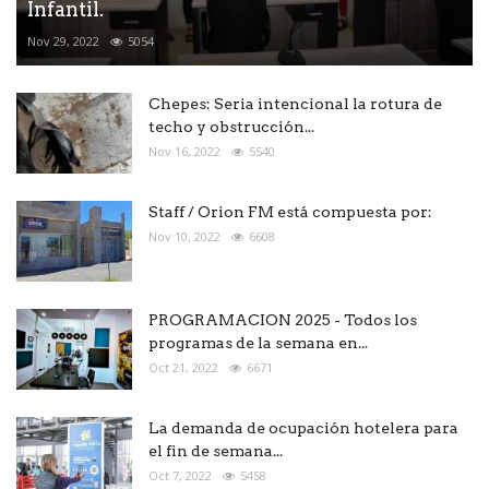
Infantil.
Nov 29, 2022
5054
Chepes: Seria intencional la rotura de
techo y obstrucción...
Nov 16, 2022
5540
Staff / Orion FM está compuesta por:
Nov 10, 2022
6608
PROGRAMACION 2025 - Todos los
programas de la semana en...
Oct 21, 2022
6671
La demanda de ocupación hotelera para
el fin de semana...
Oct 7, 2022
5458