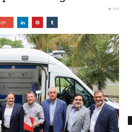
564
gle