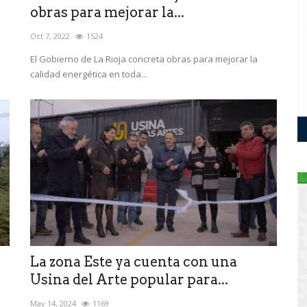
obras para mejorar la...
Oct 7, 2022
1524
El Gobierno de La Rioja concreta obras para mejorar la
calidad energética en toda...
La zona Este ya cuenta con una
Usina del Arte popular para...
May 14, 2024
1169