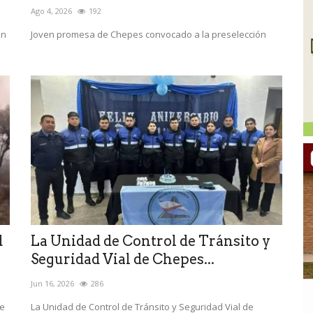
Ago 4, 2026
192
en
Joven promesa de Chepes convocado a la preselección
d
La Unidad de Control de Tránsito y
Seguridad Vial de Chepes...
Jun 16, 2026
286
de
La Unidad de Control de Tránsito y Seguridad Vial de