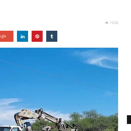
1028
gle