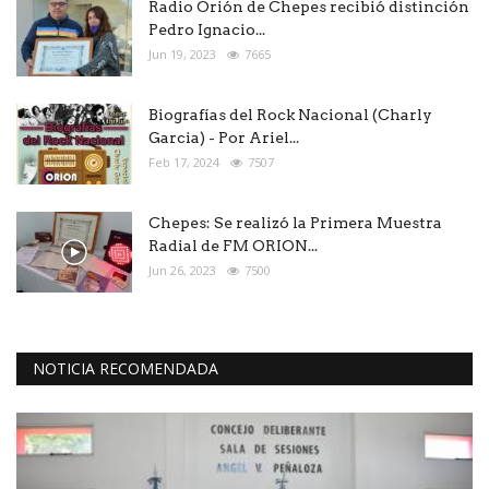
Radio Orión de Chepes recibió distinción
Pedro Ignacio...
Jun 19, 2023
7665
Biografías del Rock Nacional (Charly
Garcia) - Por Ariel...
Feb 17, 2024
7507
Chepes: Se realizó la Primera Muestra
Radial de FM ORION...
Jun 26, 2023
7500
NOTICIA RECOMENDADA