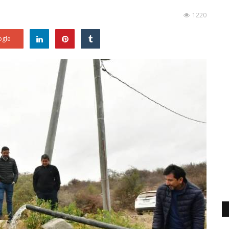
1220
gle