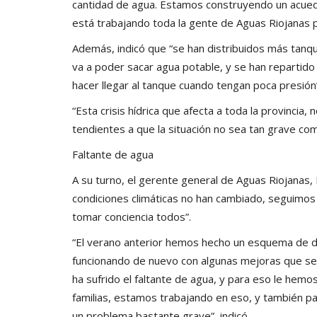
cantidad de agua. Estamos construyendo un acued
está trabajando toda la gente de Aguas Riojanas p
Además, indicó que “se han distribuidos más tanq
va a poder sacar agua potable, y se han repartid
hacer llegar al tanque cuando tengan poca presión
“Esta crisis hídrica que afecta a toda la provincia
tendientes a que la situación no sea tan grave co
Faltante de agua
A su turno, el gerente general de Aguas Riojanas, 
condiciones climáticas no han cambiado, seguimo
tomar conciencia todos”.
“El verano anterior hemos hecho un esquema de di
funcionando de nuevo con algunas mejoras que se
ha sufrido el faltante de agua, y para eso le he
familias, estamos trabajando en eso, y también pa
un problema bastante grave”, indicó.