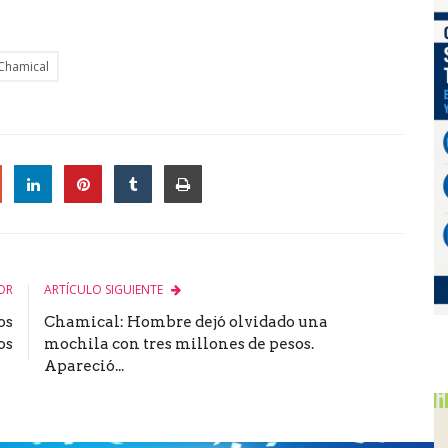
 Chamical
le
OR
ARTÍCULO SIGUIENTE
os
Chamical: Hombre dejó olvidado una
os
mochila con tres millones de pesos.
Apareció...