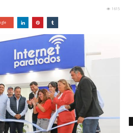
1615
gle