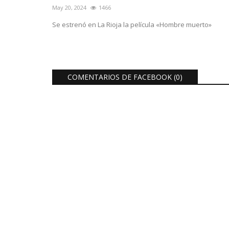
May 20, 2024
1466
Se estrenó en La Rioja la película «Hombre muerto»
COMENTARIOS DE FACEBOOK (
0
)