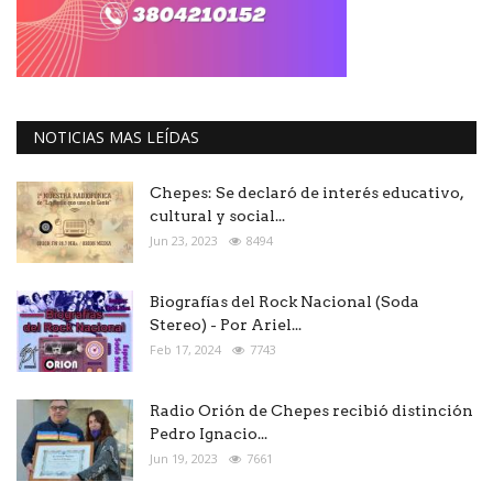
NOTICIAS MAS LEÍDAS
Chepes: Se declaró de interés educativo,
cultural y social...
Jun 23, 2023
8494
Biografías del Rock Nacional (Soda
Stereo) - Por Ariel...
Feb 17, 2024
7743
Radio Orión de Chepes recibió distinción
Pedro Ignacio...
Jun 19, 2023
7661