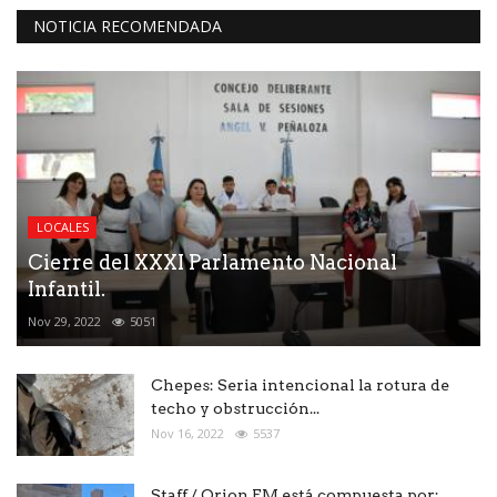
NOTICIA RECOMENDADA
LOCALES
Cierre del XXXI Parlamento Nacional
Infantil.
Nov 29, 2022
5051
Chepes: Seria intencional la rotura de
techo y obstrucción...
Nov 16, 2022
5537
Staff / Orion FM está compuesta por: