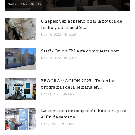
Nov 29, 2022
5053
Chepes: Seria intencional la rotura de
techo y obstrucción...
Nov 16, 2022
5538
Staff / Orion FM está compuesta por:
Nov 10, 2022
6607
PROGRAMACION 2025 - Todos los
programas de la semana en...
Oct 21, 2022
6669
La demanda de ocupación hotelera para
el fin de semana...
Oct 7, 2022
5455