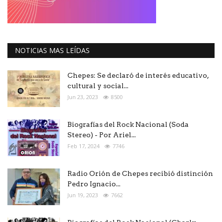
NOTICIAS MAS LEÍDAS
Chepes: Se declaró de interés educativo,
cultural y social...
Jun 23, 2023
8500
Biografías del Rock Nacional (Soda
Stereo) - Por Ariel...
Feb 17, 2024
7746
Radio Orión de Chepes recibió distinción
Pedro Ignacio...
Jun 19, 2023
7662