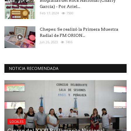
Biografías del Rock Nacional (Charly
Garcia) - Por Ariel...
Feb 17, 2024
7500
Chepes: Se realizó la Primera Muestra
Radial de FM ORION...
Jun 26, 2023
7496
NOTICIA RECOMENDADA
LOCALES
Cierre del XXXI Parlamento Nacional