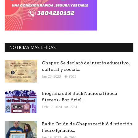
NOTICIAS MAS LEÍDAS
Chepes: Se declaró de interés educativo,
cultural y social...
Jun 23, 2023
8503
Biografías del Rock Nacional (Soda
Stereo) - Por Ariel...
Feb 17, 2024
7751
Radio Orión de Chepes recibió distinción
Pedro Ignacio...
Jun 19, 2023
7665