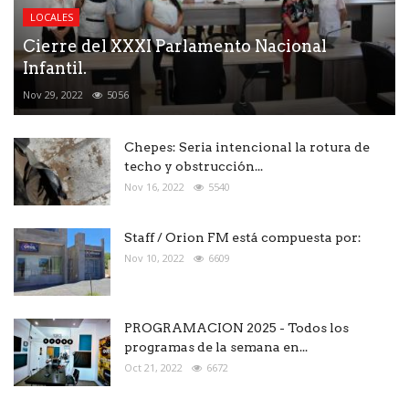
LOCALES
Cierre del XXXI Parlamento Nacional
Infantil.
Nov 29, 2022
5056
Chepes: Seria intencional la rotura de
techo y obstrucción...
Nov 16, 2022
5540
Staff / Orion FM está compuesta por:
Nov 10, 2022
6609
PROGRAMACION 2025 - Todos los
programas de la semana en...
Oct 21, 2022
6672